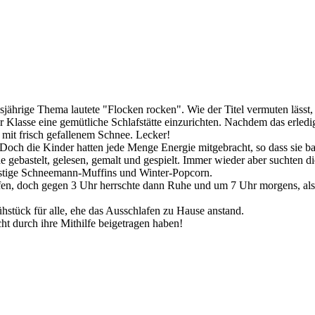
ährige Thema lautete "Flocken rocken". Wie der Titel vermuten lässt, 
r Klasse eine gemütliche Schlafstätte einzurichten. Nachdem das erledi
 mit frisch gefallenem Schnee. Lecker!
och die Kinder hatten jede Menge Energie mitgebracht, so dass sie ba
gebastelt, gelesen, gemalt und gespielt. Immer wieder aber suchten d
ostige Schneemann-Muffins und Winter-Popcorn.
hlafen, doch gegen 3 Uhr herrschte dann Ruhe und um 7 Uhr morgens, al
stück für alle, ehe das Ausschlafen zu Hause anstand.
t durch ihre Mithilfe beigetragen haben!